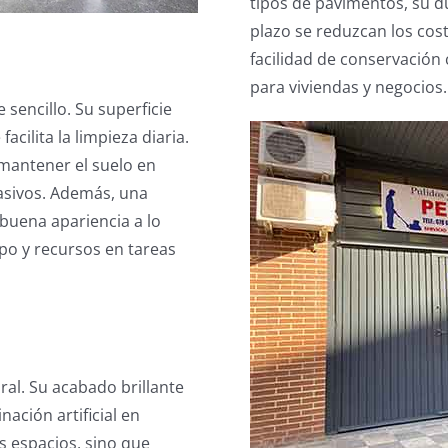
tipos de pavimentos, su d
plazo se reduzcan los cos
facilidad de conservación
para viviendas y negocios.
sencillo. Su superficie
acilita la limpieza diaria.
mantener el suelo en
asivos. Además, una
 buena apariencia a lo
po y recursos en tareas
ural. Su acabado brillante
nación artificial en
os espacios, sino que